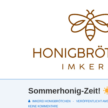
↓
Zum
Inhalt
Sommerhonig-Zeit!
IMKEREI HONIGBRÖTCHEN
VERÖFFENTLICHT AM
KEINE KOMMENTARE