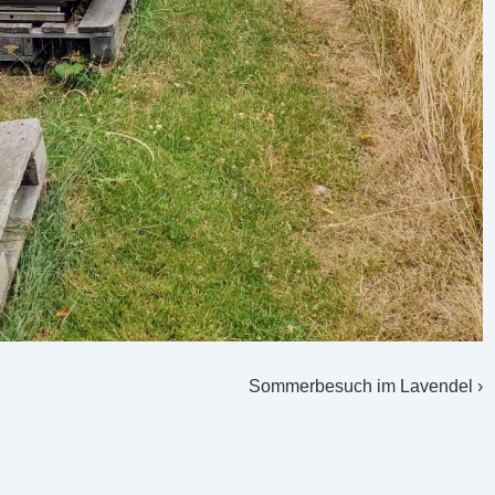
Nächster
Sommerbesuch im Lavendel ›
Beitrag
ist