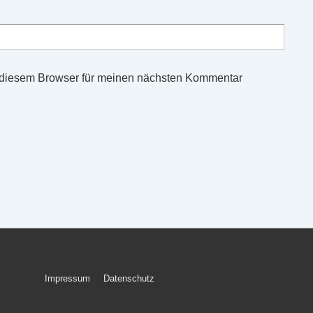
 diesem Browser für meinen nächsten Kommentar
Footer-
Impressum
Datenschutz
Menü