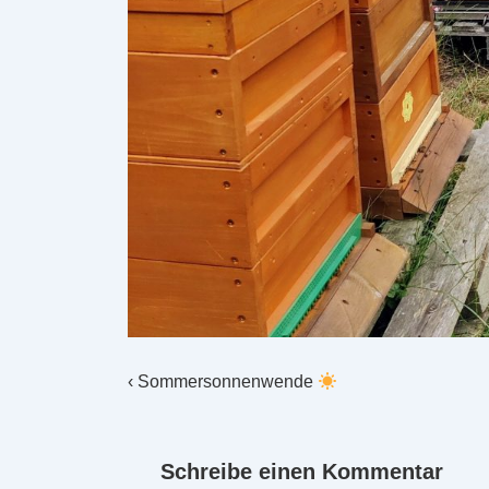
Beitragsnavigation
Vorheriger
‹ Sommersonnenwende
Beitrag
ist
Schreibe einen Kommentar