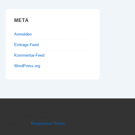
META
Anmelden
Eintrags-Feed
Kommentar-Feed
WordPress.org
Copyright © 2026
Imkerei Honigbrötchen
|
Präsentiert von
Responsive-Theme