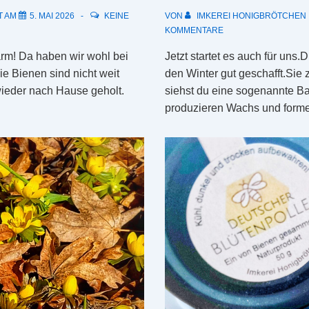
T AM
5. MAI 2026
KEINE
VON
IMKEREI HONIGBRÖTCHEN
KOMMENTARE
rm! Da haben wir wohl bei
Jetzt startet es auch für uns
e Bienen sind nicht weit
den Winter gut geschafft.Sie
ieder nach Hause geholt.
siehst du eine sogenannte B
produzieren Wachs und form