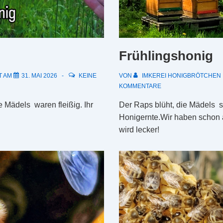
Frühlingshonig
T AM
31. MAI 2026
KEINE
VON
IMKEREI HONIGBRÖTCHEN
KOMMENTARE
e Mädels waren fleißig. Ihr
Der Raps blüht, die Mädels s
Honigernte.Wir haben schon 
wird lecker!