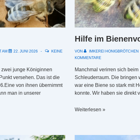
Hilfe im Bienenv
T AM
22. JUNI 2026
KEINE
VON
IMKEREI HONIGBRÖTCHEN
KOMMENTARE
 zwei junge Königinnen
Manchmal verirren sich beim
Punkt versehen. Das ist die
Schleuderraum. Die bringen w
26.Eine von ihnen übernimmt
war eine Biene so stark mit H
ann man in unserer
konnte. Wir haben sie direkt 
Hilfe
Weiterlesen »
im
Bienenvolk