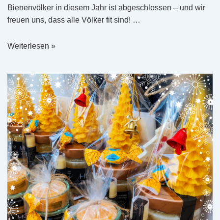
Bienenvölker in diesem Jahr ist abgeschlossen – und wir
freuen uns, dass alle Völker fit sind! …
Winterruhe
Weiterlesen »
bei
unseren
Bienen
–
aber
keine
Pause!