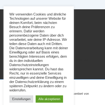
aus
der
Honigbox
Wir verwenden Cookies und ähnliche
Technologien auf unserer Website für
deinen Komfort, beim nächsten
Besuch deine Präferenzen zu
erinnern. Dafür werden
personenbezogene Daten über dich
Footer-
Impressum
Datenschutz
verarbeitet, wie deine IP-Adresse. Wir
Menü
teilen diese Daten auch mit Dritten.
Die Datenverarbeitung kann mit deiner
Einwilligung oder auf Basis eines
berechtigten Interesses erfolgen, dem
Copyright © 2026
Imkerei Honigbrötchen
| Präsentiert von
du in den individuellen
Datenschutzeinstellungen
Responsive-Theme
widersprechen kannst. Du hast das
Recht, nur in essenzielle Services
einzuwilligen und deine Einwilligung in
der Datenschutzerklärung zu einem
späteren Zeitpunkt zu ändern oder zu
widerrufen.
Copyright © 2026
Imkerei Honigbrötchen
| Präsentiert von
Responsive-Theme
Einstellungen
Alle akzeptieren