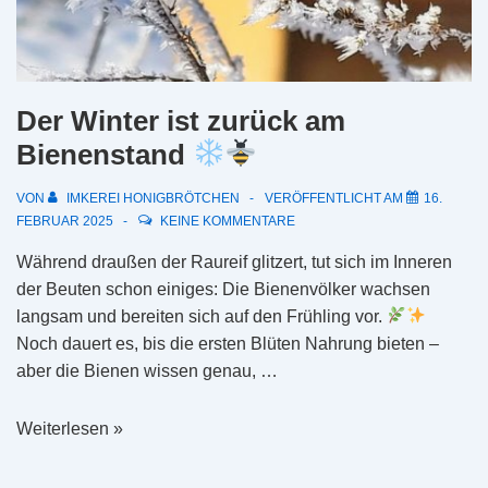
Der Winter ist zurück am
Bienenstand
VON
IMKEREI HONIGBRÖTCHEN
VERÖFFENTLICHT AM
16.
FEBRUAR 2025
KEINE KOMMENTARE
Während draußen der Raureif glitzert, tut sich im Inneren
der Beuten schon einiges: Die Bienenvölker wachsen
langsam und bereiten sich auf den Frühling vor.
Noch dauert es, bis die ersten Blüten Nahrung bieten –
aber die Bienen wissen genau, …
Der
Weiterlesen »
Winter
ist