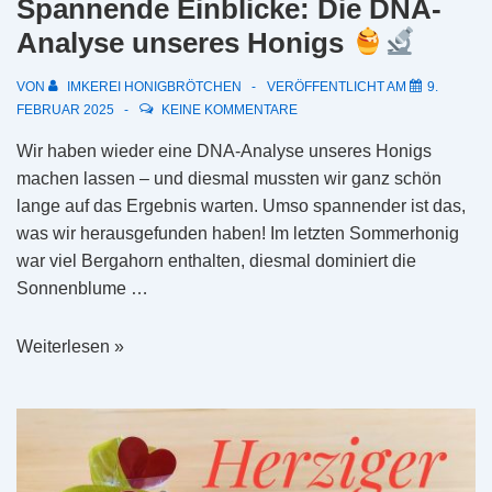
Spannende Einblicke: Die DNA-
Analyse unseres Honigs
VON
IMKEREI HONIGBRÖTCHEN
VERÖFFENTLICHT AM
9.
FEBRUAR 2025
KEINE KOMMENTARE
Wir haben wieder eine DNA-Analyse unseres Honigs
machen lassen – und diesmal mussten wir ganz schön
lange auf das Ergebnis warten. Umso spannender ist das,
was wir herausgefunden haben! Im letzten Sommerhonig
war viel Bergahorn enthalten, diesmal dominiert die
Sonnenblume …
Spannende
Weiterlesen »
Einblicke:
Die
DNA-
Analyse
unseres