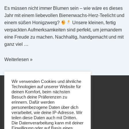
Es müssen nicht immer Blumen sein – wie wäre es dieses
Jahr mit einem liebevollen Bienenwachs-Herz-Teelicht und
einem süßen Honigzwerg?
Unsere kleinen, fertig
verpackten Aufmerksamkeiten sind perfekt, um jemandem
eine Freude zu machen. Nachhaltig, handgemacht und mit
ganz viel …
Valentinstag
Weiterlesen »
mit
Herz
Wir verwenden Cookies und ähnliche
Technologien auf unserer Website für
deinen Komfort, beim nächsten
Besuch deine Präferenzen zu
erinnern. Dafür werden
personenbezogene Daten über dich
Footer-
Impressum
Datenschutz
verarbeitet, wie deine IP-Adresse. Wir
Menü
teilen diese Daten auch mit Dritten.
Die Datenverarbeitung kann mit deiner
Einwilligung oder auf Basis eines