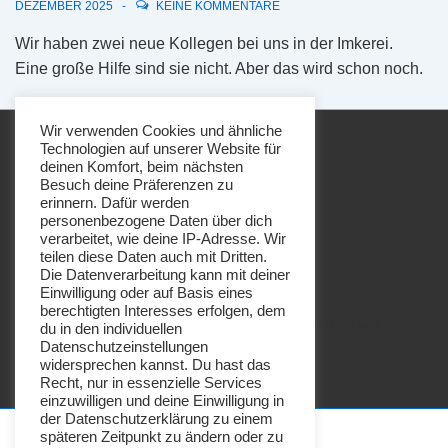
DEZEMBER 2025
KEINE KOMMENTARE
Wir haben zwei neue Kollegen bei uns in der Imkerei.
Eine große Hilfe sind sie nicht. Aber das wird schon noch.
Wir verwenden Cookies und ähnliche
Technologien auf unserer Website für
deinen Komfort, beim nächsten
Besuch deine Präferenzen zu
erinnern. Dafür werden
personenbezogene Daten über dich
Footer-
Impressum
Datenschutz
verarbeitet, wie deine IP-Adresse. Wir
Menü
teilen diese Daten auch mit Dritten.
Die Datenverarbeitung kann mit deiner
Einwilligung oder auf Basis eines
berechtigten Interesses erfolgen, dem
Copyright © 2026
Imkerei Honigbrötchen
| Präsentiert von
du in den individuellen
Datenschutzeinstellungen
Responsive-Theme
widersprechen kannst. Du hast das
Recht, nur in essenzielle Services
einzuwilligen und deine Einwilligung in
der Datenschutzerklärung zu einem
späteren Zeitpunkt zu ändern oder zu