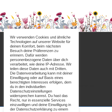
Wir verwenden Cookies und ähnliche
Technologien auf unserer Website für
deinen Komfort, beim nächsten
Besuch deine Präferenzen zu
erinnern. Dafür werden
personenbezogene Daten über dich
Impressum
Datenschutz
verarbeitet, wie deine IP-Adresse. Wir
teilen diese Daten auch mit Dritten.
Die Datenverarbeitung kann mit deiner
Einwilligung oder auf Basis eines
berechtigten Interesses erfolgen, dem
Copyright © 2026
Imkerei Honigbrötchen
| Präsentiert von
du in den individuellen
Responsive-Theme
Datenschutzeinstellungen
widersprechen kannst. Du hast das
Recht, nur in essenzielle Services
einzuwilligen und deine Einwilligung in
der Datenschutzerklärung zu einem