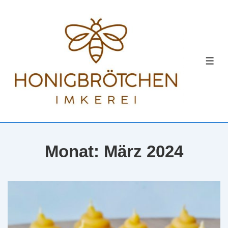
↓
Zum
Inhalt
MEN
Monat:
März 2024