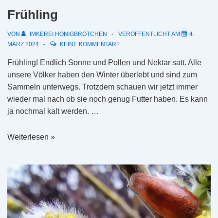
Frühling
VON
IMKEREI HONIGBRÖTCHEN
VERÖFFENTLICHT AM
4.
MÄRZ 2024
KEINE KOMMENTARE
Frühling! Endlich Sonne und Pollen und Nektar satt. Alle
unsere Völker haben den Winter überlebt und sind zum
Sammeln unterwegs. Trotzdem schauen wir jetzt immer
wieder mal nach ob sie noch genug Futter haben. Es kann
ja nochmal kalt werden. …
Frühling
Weiterlesen »