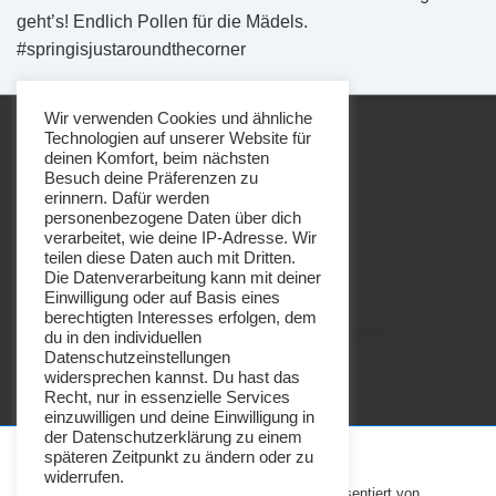
geht’s! Endlich Pollen für die Mädels.
#springisjustaroundthecorner
Wir verwenden Cookies und ähnliche
Technologien auf unserer Website für
deinen Komfort, beim nächsten
Besuch deine Präferenzen zu
erinnern. Dafür werden
personenbezogene Daten über dich
Footer-
Impressum
Datenschutz
verarbeitet, wie deine IP-Adresse. Wir
Menü
teilen diese Daten auch mit Dritten.
Die Datenverarbeitung kann mit deiner
Einwilligung oder auf Basis eines
berechtigten Interesses erfolgen, dem
Copyright © 2026
Imkerei Honigbrötchen
| Präsentiert von
du in den individuellen
Datenschutzeinstellungen
Responsive-Theme
widersprechen kannst. Du hast das
Recht, nur in essenzielle Services
einzuwilligen und deine Einwilligung in
der Datenschutzerklärung zu einem
späteren Zeitpunkt zu ändern oder zu
widerrufen.
Copyright © 2026
Imkerei Honigbrötchen
| Präsentiert von