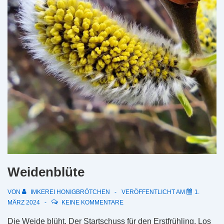
Weidenblüte
VON
IMKEREI HONIGBRÖTCHEN
VERÖFFENTLICHT AM
1.
MÄRZ 2024
KEINE KOMMENTARE
Die Weide blüht. Der Startschuss für den Erstfrühling. Los