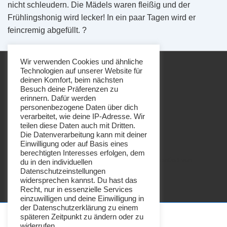
nicht schleudern. Die Mädels waren fleißig und der
Frühlingshonig wird lecker! In ein paar Tagen wird er
feincremig abgefüllt. ?
Wir verwenden Cookies und ähnliche
Technologien auf unserer Website für
deinen Komfort, beim nächsten
Besuch deine Präferenzen zu
erinnern. Dafür werden
personenbezogene Daten über dich
Footer-
Impressum
Datenschutz
verarbeitet, wie deine IP-Adresse. Wir
Menü
teilen diese Daten auch mit Dritten.
Die Datenverarbeitung kann mit deiner
Einwilligung oder auf Basis eines
berechtigten Interesses erfolgen, dem
Copyright © 2026
Imkerei Honigbrötchen
| Präsentiert von
du in den individuellen
Datenschutzeinstellungen
Responsive-Theme
widersprechen kannst. Du hast das
Recht, nur in essenzielle Services
einzuwilligen und deine Einwilligung in
der Datenschutzerklärung zu einem
späteren Zeitpunkt zu ändern oder zu
widerrufen.