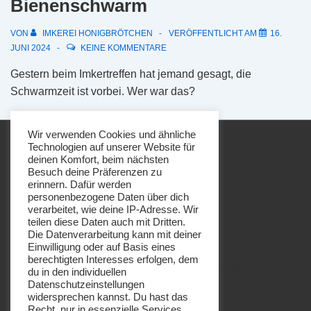
Bienenschwarm
VON
IMKEREI HONIGBRÖTCHEN
VERÖFFENTLICHT AM
16.
JUNI 2024
KEINE KOMMENTARE
Gestern beim Imkertreffen hat jemand gesagt, die
Schwarmzeit ist vorbei. Wer war das?
Wir verwenden Cookies und ähnliche
Technologien auf unserer Website für
deinen Komfort, beim nächsten
Besuch deine Präferenzen zu
erinnern. Dafür werden
personenbezogene Daten über dich
Footer-
Impressum
Datenschutz
verarbeitet, wie deine IP-Adresse. Wir
Menü
teilen diese Daten auch mit Dritten.
Die Datenverarbeitung kann mit deiner
Einwilligung oder auf Basis eines
berechtigten Interesses erfolgen, dem
Copyright © 2026
Imkerei Honigbrötchen
| Präsentiert von
du in den individuellen
Datenschutzeinstellungen
Responsive-Theme
widersprechen kannst. Du hast das
Recht, nur in essenzielle Services