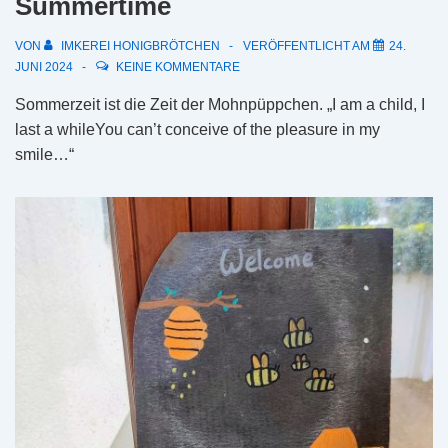
Summertime
VON
IMKEREI HONIGBRÖTCHEN
VERÖFFENTLICHT AM
24.
JUNI 2024
KEINE KOMMENTARE
Sommerzeit ist die Zeit der Mohnpüppchen. „I am a child, I
last a whileYou can’t conceive of the pleasure in my
smile…“