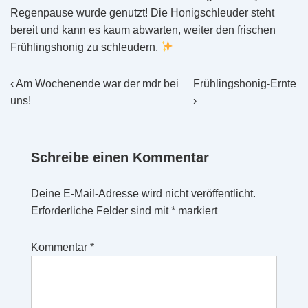
Regenpause wurde genutzt! Die Honigschleuder steht
bereit und kann es kaum abwarten, weiter den frischen
Frühlingshonig zu schleudern.
Beitragsnavigation
Vorheriger
Nächster
‹ Am Wochenende war der mdr bei
Frühlingshonig-Ernte
Beitrag
Beitrag
uns!
›
ist
ist
Schreibe einen Kommentar
Deine E-Mail-Adresse wird nicht veröffentlicht.
Erforderliche Felder sind mit
*
markiert
Kommentar
*