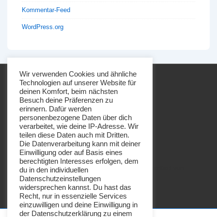
Kommentar-Feed
WordPress.org
Wir verwenden Cookies und ähnliche
Technologien auf unserer Website für
deinen Komfort, beim nächsten
Besuch deine Präferenzen zu
erinnern. Dafür werden
personenbezogene Daten über dich
Footer-
Impressum
Datenschutz
verarbeitet, wie deine IP-Adresse. Wir
Menü
teilen diese Daten auch mit Dritten.
Die Datenverarbeitung kann mit deiner
Einwilligung oder auf Basis eines
berechtigten Interesses erfolgen, dem
Copyright © 2026
Imkerei Honigbrötchen
| Präsentiert von
du in den individuellen
Datenschutzeinstellungen
Responsive-Theme
widersprechen kannst. Du hast das
Recht, nur in essenzielle Services
einzuwilligen und deine Einwilligung in
der Datenschutzerklärung zu einem