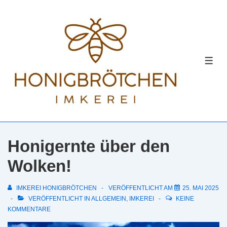
↓
Zum
Inhalt
MEN
Honigernte über den
Wolken!
IMKEREI HONIGBRÖTCHEN
VERÖFFENTLICHT AM
25. MAI 2025
VERÖFFENTLICHT IN
ALLGEMEIN
,
IMKEREI
KEINE
KOMMENTARE