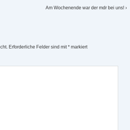
Nächster
Am Wochenende war der mdr bei uns! ›
Beitrag
ist
cht.
Erforderliche Felder sind mit
*
markiert