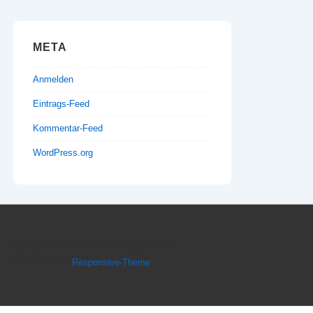
META
Anmelden
Eintrags-Feed
Kommentar-Feed
WordPress.org
Copyright © 2026
Imkerei Honigbrötchen
|
Präsentiert von
Responsive-Theme