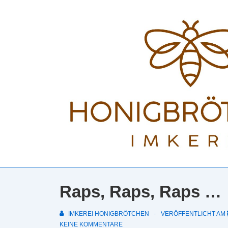
↓
Zum
Inhalt
Raps, Raps, Raps …
IMKEREI HONIGBRÖTCHEN
VERÖFFENTLICHT AM
KEINE KOMMENTARE