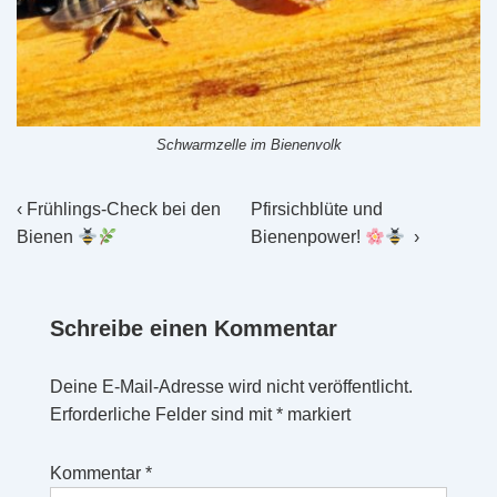
Schwarmzelle im Bienenvolk
Beitragsnavigation
Vorheriger
Nächster
‹ Frühlings-Check bei den
Pfirsichblüte und
Beitrag
Beitrag
Bienen
Bienenpower!
›
ist
ist
Schreibe einen Kommentar
Deine E-Mail-Adresse wird nicht veröffentlicht.
Erforderliche Felder sind mit
*
markiert
Kommentar
*