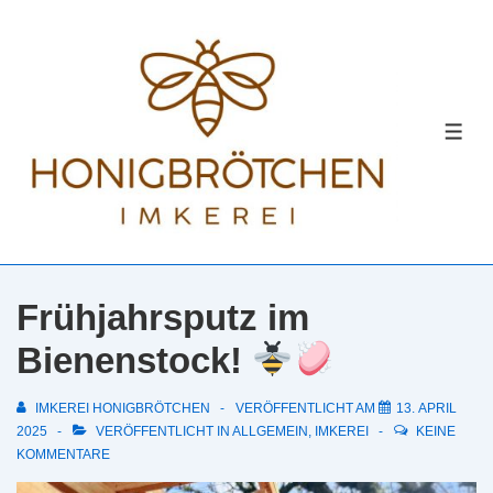
↓
Zum
Inhalt
MEN
Frühjahrsputz im
Bienenstock!
IMKEREI HONIGBRÖTCHEN
VERÖFFENTLICHT AM
13. APRIL
2025
VERÖFFENTLICHT IN
ALLGEMEIN
,
IMKEREI
KEINE
KOMMENTARE