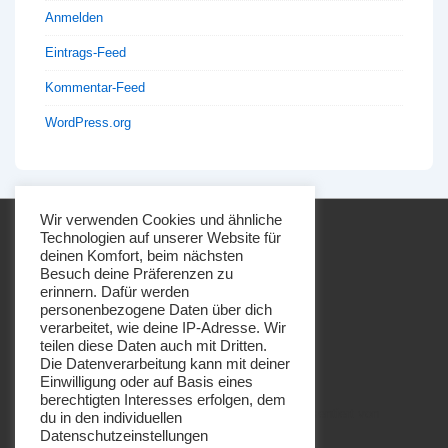
Anmelden
Eintrags-Feed
Kommentar-Feed
WordPress.org
Wir verwenden Cookies und ähnliche
Technologien auf unserer Website für
deinen Komfort, beim nächsten
Besuch deine Präferenzen zu
erinnern. Dafür werden
personenbezogene Daten über dich
Footer-
Impressum
Datenschutz
verarbeitet, wie deine IP-Adresse. Wir
Menü
teilen diese Daten auch mit Dritten.
Die Datenverarbeitung kann mit deiner
Einwilligung oder auf Basis eines
berechtigten Interesses erfolgen, dem
Copyright © 2026
Imkerei Honigbrötchen
| Präsentiert von
du in den individuellen
Datenschutzeinstellungen
Responsive-Theme