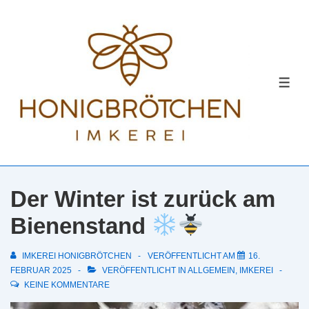
↓
Zum
Inhalt
MEN
Der Winter ist zurück am
Bienenstand
IMKEREI HONIGBRÖTCHEN
VERÖFFENTLICHT AM
16.
FEBRUAR 2025
VERÖFFENTLICHT IN
ALLGEMEIN
,
IMKEREI
KEINE KOMMENTARE