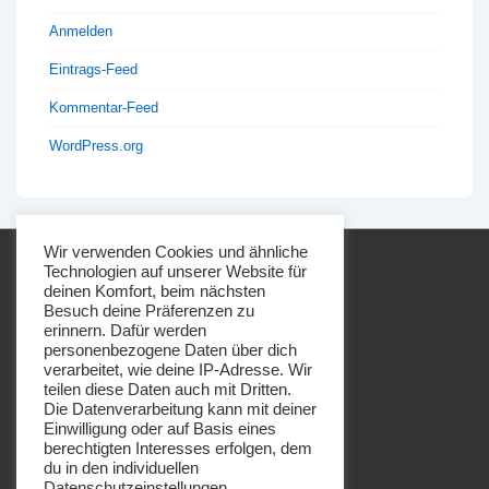
Anmelden
Eintrags-Feed
Kommentar-Feed
WordPress.org
Wir verwenden Cookies und ähnliche
Technologien auf unserer Website für
deinen Komfort, beim nächsten
Besuch deine Präferenzen zu
erinnern. Dafür werden
personenbezogene Daten über dich
Footer-
Impressum
Datenschutz
verarbeitet, wie deine IP-Adresse. Wir
Menü
teilen diese Daten auch mit Dritten.
Die Datenverarbeitung kann mit deiner
Einwilligung oder auf Basis eines
berechtigten Interesses erfolgen, dem
Copyright © 2026
Imkerei Honigbrötchen
| Präsentiert von
du in den individuellen
Datenschutzeinstellungen
Responsive-Theme