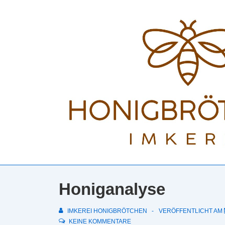
↓
Zum
Inhalt
Honiganalyse
IMKEREI HONIGBRÖTCHEN
VERÖFFENTLICHT AM
KEINE KOMMENTARE