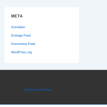
META
Anmelden
Eintrags-Feed
Kommentar-Feed
WordPress.org
Copyright © 2026
Imkerei Honigbrötchen
|
Präsentiert von
Responsive-Theme