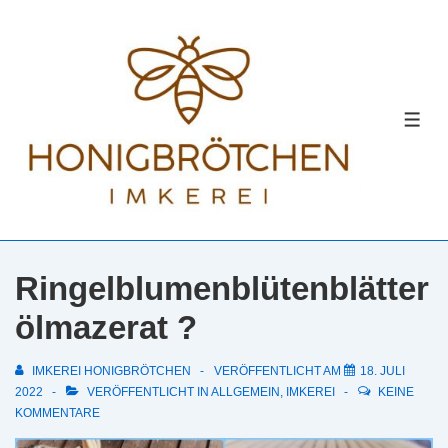
↓
Zum
Inhalt
MEN
Ringelblumenblütenblätter
ölmazerat ?
IMKEREI HONIGBRÖTCHEN
VERÖFFENTLICHT AM
18. JULI
2022
VERÖFFENTLICHT IN
ALLGEMEIN
,
IMKEREI
KEINE
KOMMENTARE