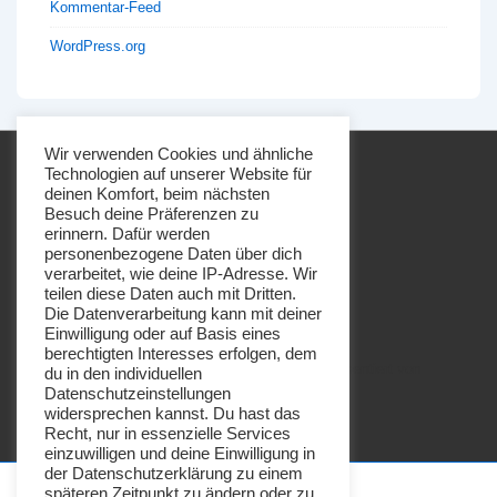
Kommentar-Feed
WordPress.org
Wir verwenden Cookies und ähnliche
Technologien auf unserer Website für
deinen Komfort, beim nächsten
Besuch deine Präferenzen zu
erinnern. Dafür werden
personenbezogene Daten über dich
Footer-
Impressum
Datenschutz
verarbeitet, wie deine IP-Adresse. Wir
Menü
teilen diese Daten auch mit Dritten.
Die Datenverarbeitung kann mit deiner
Einwilligung oder auf Basis eines
berechtigten Interesses erfolgen, dem
Copyright © 2026
Imkerei Honigbrötchen
| Präsentiert von
du in den individuellen
Datenschutzeinstellungen
Responsive-Theme
widersprechen kannst. Du hast das
Recht, nur in essenzielle Services
einzuwilligen und deine Einwilligung in
der Datenschutzerklärung zu einem
späteren Zeitpunkt zu ändern oder zu