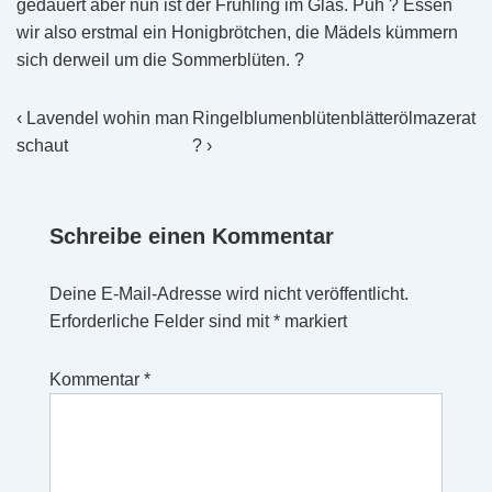
gedauert aber nun ist der Frühling im Glas. Puh ? Essen
wir also erstmal ein Honigbrötchen, die Mädels kümmern
sich derweil um die Sommerblüten. ?
Beitragsnavigation
Vorheriger
Nächster
‹ Lavendel wohin man
Ringelblumenblütenblätterölmazerat
Beitrag
Beitrag
schaut
? ›
ist
ist
Schreibe einen Kommentar
Deine E-Mail-Adresse wird nicht veröffentlicht.
Erforderliche Felder sind mit
*
markiert
Kommentar
*