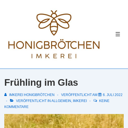
↓
Zum
Inhalt
MEN
Frühling im Glas
IMKEREI HONIGBRÖTCHEN
VERÖFFENTLICHT AM
6. JULI 2022
VERÖFFENTLICHT IN
ALLGEMEIN
,
IMKEREI
KEINE
KOMMENTARE