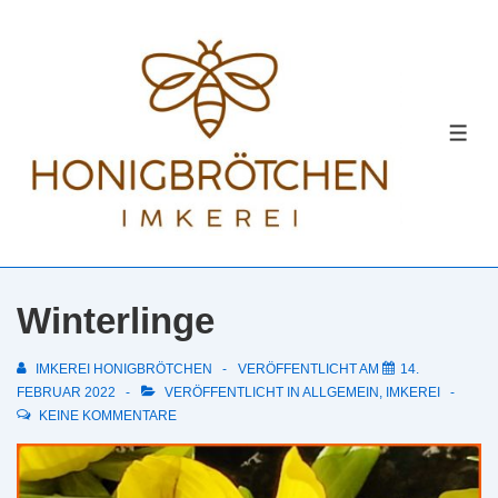
↓
Zum
Inhalt
MEN
Winterlinge
IMKEREI HONIGBRÖTCHEN
VERÖFFENTLICHT AM
14.
FEBRUAR 2022
VERÖFFENTLICHT IN
ALLGEMEIN
,
IMKEREI
KEINE KOMMENTARE