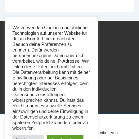
Wir verwenden Cookies und ähnliche
Technologien auf unserer Website für
deinen Komfort, beim nächsten
Besuch deine Präferenzen zu
erinnern. Dafür werden
personenbezogene Daten über dich
Footer-
Impressum
Datenschutz
verarbeitet, wie deine IP-Adresse. Wir
Menü
teilen diese Daten auch mit Dritten.
Die Datenverarbeitung kann mit deiner
Einwilligung oder auf Basis eines
berechtigten Interesses erfolgen, dem
Copyright © 2026
Imkerei Honigbrötchen
| Präsentiert von
du in den individuellen
Datenschutzeinstellungen
Responsive-Theme
widersprechen kannst. Du hast das
Recht, nur in essenzielle Services
einzuwilligen und deine Einwilligung in
der Datenschutzerklärung zu einem
späteren Zeitpunkt zu ändern oder zu
widerrufen.
Copyright © 2026
Imkerei Honigbrötchen
| Präsentiert von