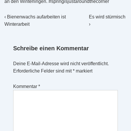
an den Winterlingen. #springisjustaroundthecorner
Beitragsnavigation
Vorheriger
Nächster
‹ Bienenwachs aufarbeiten ist
Es wird stürmisch
Beitrag
Beitrag
Winterarbeit
›
ist
ist
Schreibe einen Kommentar
Deine E-Mail-Adresse wird nicht veröffentlicht.
Erforderliche Felder sind mit
*
markiert
Kommentar
*