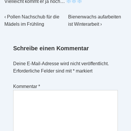
Vielleicht kommt er ja noch…
Beitragsnavigation
Vorheriger
Nächster
‹ Pollen Nachschub für die
Bienenwachs aufarbeiten
Beitrag
Beitrag
Mädels im Frühling
ist Winterarbeit ›
ist
ist
Schreibe einen Kommentar
Deine E-Mail-Adresse wird nicht veröffentlicht.
Erforderliche Felder sind mit
*
markiert
Kommentar
*