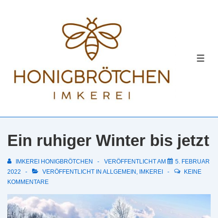
↓
Zum
Inhalt
MEN
Ein ruhiger Winter bis jetzt
IMKEREI HONIGBRÖTCHEN
VERÖFFENTLICHT AM
5. FEBRUAR
2022
VERÖFFENTLICHT IN
ALLGEMEIN
,
IMKEREI
KEINE
KOMMENTARE