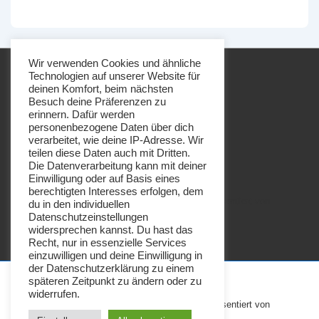
Wir verwenden Cookies und ähnliche
Technologien auf unserer Website für
deinen Komfort, beim nächsten
Besuch deine Präferenzen zu
erinnern. Dafür werden
personenbezogene Daten über dich
Footer-
Impressum
Datenschutz
verarbeitet, wie deine IP-Adresse. Wir
Menü
teilen diese Daten auch mit Dritten.
Die Datenverarbeitung kann mit deiner
Einwilligung oder auf Basis eines
berechtigten Interesses erfolgen, dem
Copyright © 2026
Imkerei Honigbrötchen
| Präsentiert von
du in den individuellen
Datenschutzeinstellungen
Responsive-Theme
widersprechen kannst. Du hast das
Recht, nur in essenzielle Services
einzuwilligen und deine Einwilligung in
der Datenschutzerklärung zu einem
späteren Zeitpunkt zu ändern oder zu
widerrufen.
Copyright © 2026
Imkerei Honigbrötchen
| Präsentiert von